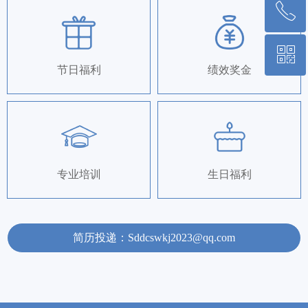
ꂅ
回到顶部
ꀥ
400-830-2029
节日福利
绩效奖金
微信二维码
专业培训
生日福利
简历投递：Sddcswkj2023@qq.com