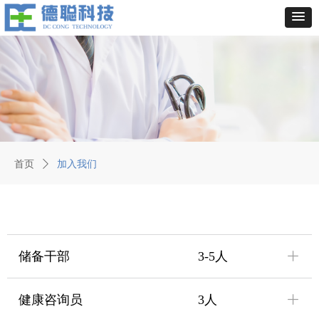
首页
ꄲ
加入我们
ꄶ
储备干部 3-5人
ꄶ
健康咨询员 3人