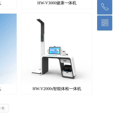
机
HW-V3000健康一体机
ꂅ
回到顶部
ꀥ
400-830-2029
微信二维码
机
HW-V2000s智能体检一体机
一页