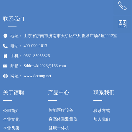
ꂅ
回到顶部
联系我们
ꀥ
400-830-2029
地址：
山东省济南市济南市天桥区中凡鲁鼎广场A座1112室
微信二维码
电话：
400-090-1013
手机：
0531-85955826
邮箱：
Sddcswkj2023@163.com
网址：
www.decong.net
关于德聪
产品中心
联系我们
智能医疗设备
公司简介
联系方式
身高体重测量仪
企业文化
加入我们
健康一体机
企业风采