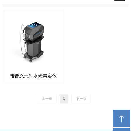
诺普恩无针水光美容仪
上一页
1
下一页
ꁸ